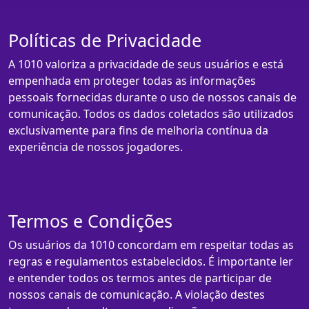
Políticas de Privacidade
A 1010 valoriza a privacidade de seus usuários e está
empenhada em proteger todas as informações
pessoais fornecidas durante o uso de nossos canais de
comunicação. Todos os dados coletados são utilizados
exclusivamente para fins de melhoria contínua da
experiência de nossos jogadores.
Termos e Condições
Os usuários da 1010 concordam em respeitar todas as
regras e regulamentos estabelecidos. É importante ler
e entender todos os termos antes de participar de
nossos canais de comunicação. A violação destes