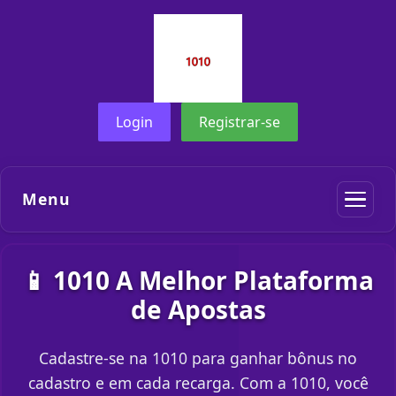
Login
Registrar-se
Menu
📱 1010 A Melhor Plataforma
de Apostas
Cadastre-se na 1010 para ganhar bônus no
cadastro e em cada recarga. Com a 1010, você