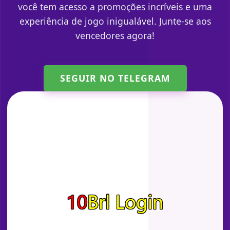
você tem acesso a promoções incríveis e uma
experiência de jogo inigualável. Junte-se aos
vencedores agora!
SEGUIR NO TELEGRAM