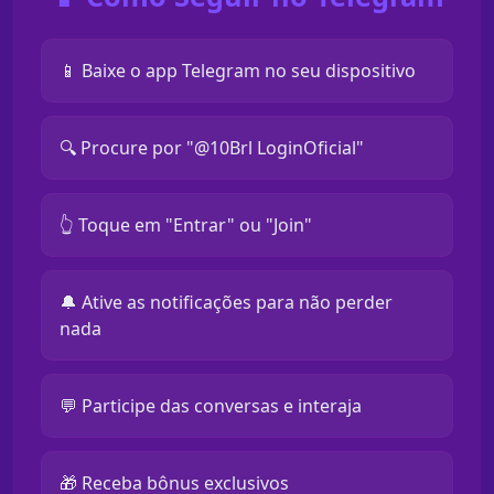
📱 Baixe o app Telegram no seu dispositivo
🔍 Procure por "@10Brl LoginOficial"
👆 Toque em "Entrar" ou "Join"
🔔 Ative as notificações para não perder
nada
💬 Participe das conversas e interaja
🎁 Receba bônus exclusivos