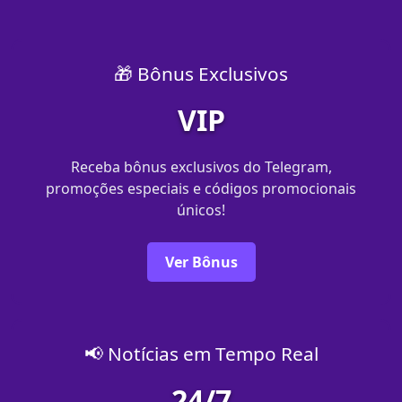
🎁 Bônus Exclusivos
VIP
Receba bônus exclusivos do Telegram,
promoções especiais e códigos promocionais
únicos!
Ver Bônus
📢 Notícias em Tempo Real
24/7