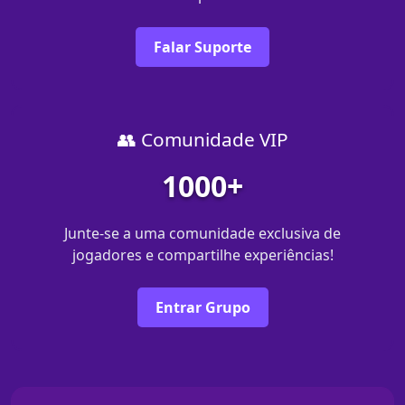
Falar Suporte
👥 Comunidade VIP
1000+
Junte-se a uma comunidade exclusiva de
jogadores e compartilhe experiências!
Entrar Grupo