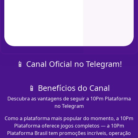
📱 Canal Oficial no Telegram!
📱 Benefícios do Canal
Descubra as vantagens de seguir a 10Pm Plataforma
no Telegram
Como a plataforma mais popular do momento, a 10Pm
Plataforma oferece jogos completos — a 10Pm
Plataforma Brasil tem promoções incríveis, operação