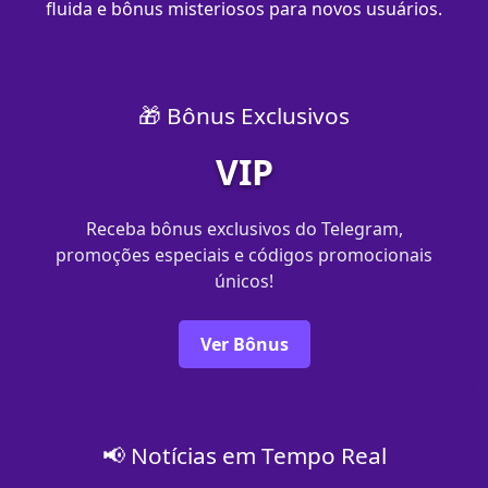
fluida e bônus misteriosos para novos usuários.
🎁 Bônus Exclusivos
VIP
Receba bônus exclusivos do Telegram,
promoções especiais e códigos promocionais
únicos!
Ver Bônus
📢 Notícias em Tempo Real