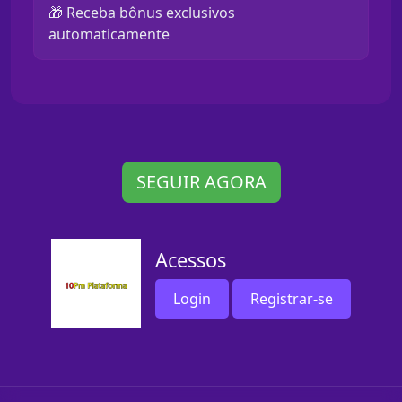
🎁 Receba bônus exclusivos
automaticamente
SEGUIR AGORA
Acessos
Login
Registrar-se