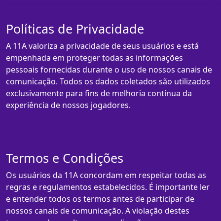
Políticas de Privacidade
A 11A valoriza a privacidade de seus usuários e está
empenhada em proteger todas as informações
pessoais fornecidas durante o uso de nossos canais de
comunicação. Todos os dados coletados são utilizados
exclusivamente para fins de melhoria contínua da
experiência de nossos jogadores.
Termos e Condições
Os usuários da 11A concordam em respeitar todas as
regras e regulamentos estabelecidos. É importante ler
e entender todos os termos antes de participar de
nossos canais de comunicação. A violação destes