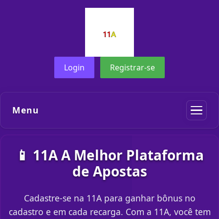
Login
Registrar-se
Menu
📱 11A A Melhor Plataforma
de Apostas
Cadastre-se na 11A para ganhar bônus no
cadastro e em cada recarga. Com a 11A, você tem