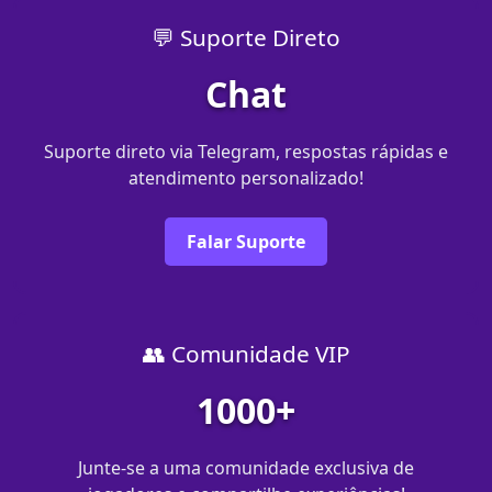
💬 Suporte Direto
Chat
Suporte direto via Telegram, respostas rápidas e
atendimento personalizado!
Falar Suporte
👥 Comunidade VIP
1000+
Junte-se a uma comunidade exclusiva de