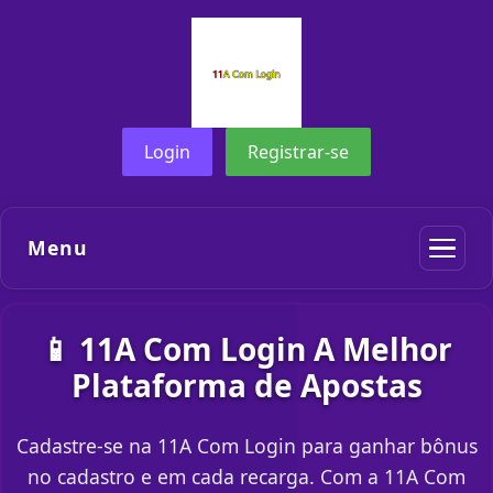
Login
Registrar-se
Menu
📱 11A Com Login A Melhor
Plataforma de Apostas
Cadastre-se na 11A Com Login para ganhar bônus
no cadastro e em cada recarga. Com a 11A Com