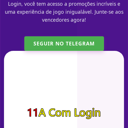
Login, você tem acesso a promoções incríveis e
uma experiência de jogo inigualável. Junte-se aos
vencedores agora!
SEGUIR NO TELEGRAM