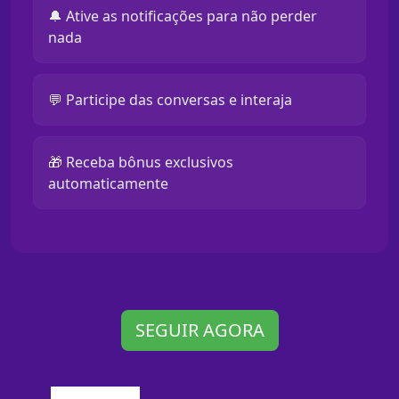
🔔 Ative as notificações para não perder
nada
💬 Participe das conversas e interaja
🎁 Receba bônus exclusivos
automaticamente
SEGUIR AGORA