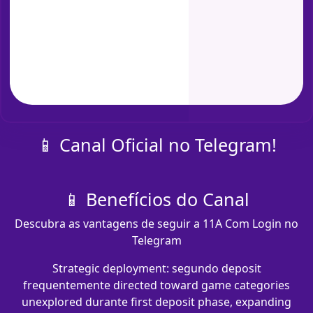
📱 Canal Oficial no Telegram!
📱 Benefícios do Canal
Descubra as vantagens de seguir a 11A Com Login no
Telegram
Strategic deployment: segundo deposit
frequentemente directed toward game categories
unexplored durante first deposit phase, expanding