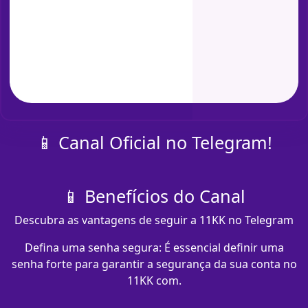
📱 Canal Oficial no Telegram!
📱 Benefícios do Canal
Descubra as vantagens de seguir a 11KK no Telegram
Defina uma senha segura: É essencial definir uma
senha forte para garantir a segurança da sua conta no
11KK com​.