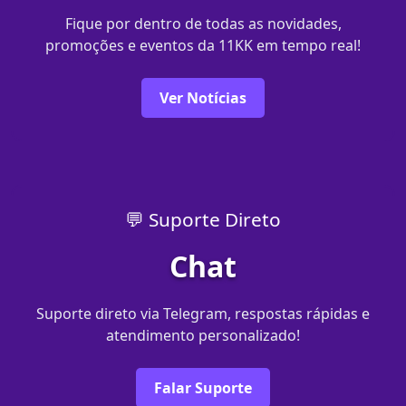
Fique por dentro de todas as novidades,
promoções e eventos da 11KK em tempo real!
Ver Notícias
💬 Suporte Direto
Chat
Suporte direto via Telegram, respostas rápidas e
atendimento personalizado!
Falar Suporte