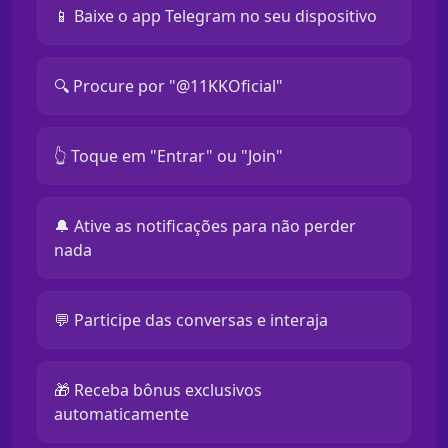
📱 Baixe o app Telegram no seu dispositivo
🔍 Procure por "@11KKOficial"
👆 Toque em "Entrar" ou "Join"
🔔 Ative as notificações para não perder
nada
💬 Participe das conversas e interaja
🎁 Receba bônus exclusivos
automaticamente