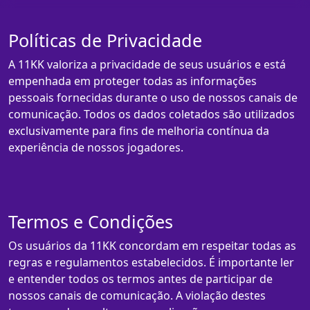
Políticas de Privacidade
A 11KK valoriza a privacidade de seus usuários e está
empenhada em proteger todas as informações
pessoais fornecidas durante o uso de nossos canais de
comunicação. Todos os dados coletados são utilizados
exclusivamente para fins de melhoria contínua da
experiência de nossos jogadores.
Termos e Condições
Os usuários da 11KK concordam em respeitar todas as
regras e regulamentos estabelecidos. É importante ler
e entender todos os termos antes de participar de
nossos canais de comunicação. A violação destes