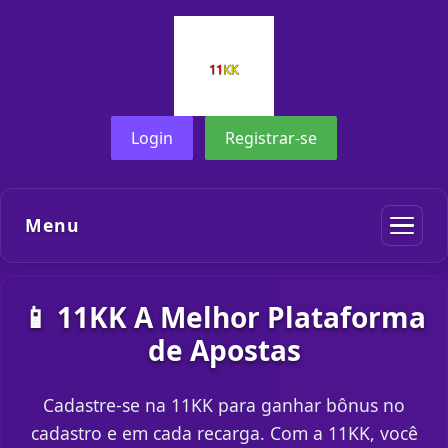
Login
Registrar-se
Menu
📱 11KK A Melhor Plataforma
de Apostas
Cadastre-se na 11KK para ganhar bônus no
cadastro e em cada recarga. Com a 11KK, você