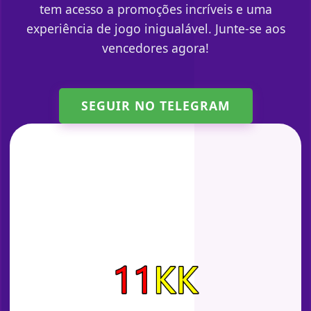
tem acesso a promoções incríveis e uma
experiência de jogo inigualável. Junte-se aos
vencedores agora!
SEGUIR NO TELEGRAM