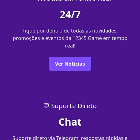
24/7
Fique por dentro de todas as novidades,
promoções e eventos da 12345 Game em tempo
real!
Ver Notícias
💬 Suporte Direto
Chat
Suporte direto via Telegram, respostas rápidas e