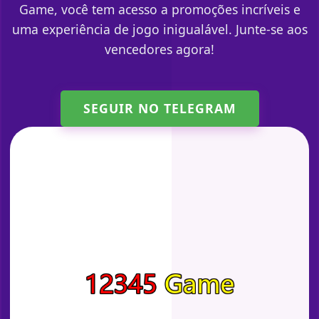
Game, você tem acesso a promoções incríveis e
uma experiência de jogo inigualável. Junte-se aos
vencedores agora!
SEGUIR NO TELEGRAM