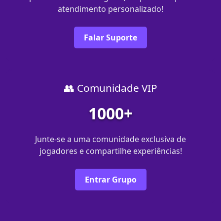
atendimento personalizado!
Falar Suporte
👥 Comunidade VIP
1000+
Junte-se a uma comunidade exclusiva de
jogadores e compartilhe experiências!
Entrar Grupo