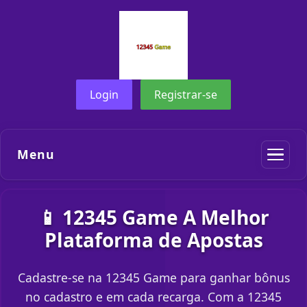
Login
Registrar-se
Menu
📱 12345 Game A Melhor
Plataforma de Apostas
Cadastre-se na 12345 Game para ganhar bônus
no cadastro e em cada recarga. Com a 12345