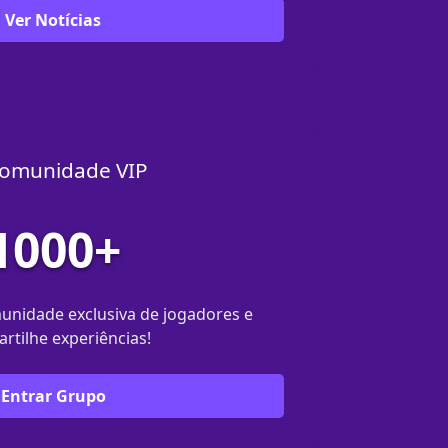
Ver Notícias
Comunidade VIP
1000+
unidade exclusiva de jogadores e
rtilhe experiências!
Entrar Grupo