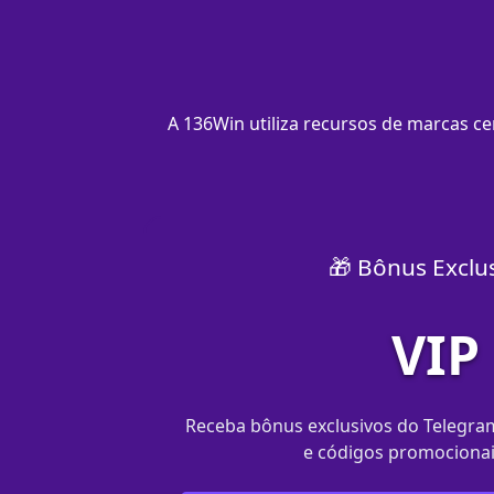
A 136Win utiliza recursos de marcas c
🎁 Bônus Exclu
VIP
Receba bônus exclusivos do Telegra
e códigos promocionai