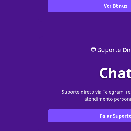
Ver Bônus
💬 Suporte Di
Cha
Suporte direto via Telegram, r
atendimento persona
Falar Suport