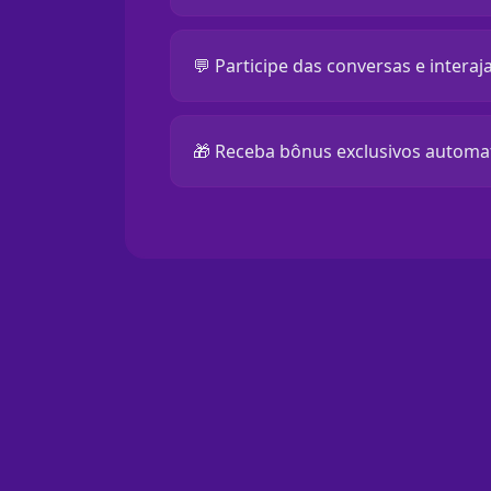
💬 Participe das conversas e interaj
🎁 Receba bônus exclusivos autom