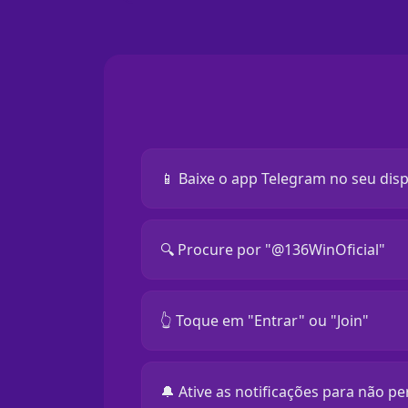
📱 Baixe o app Telegram no seu disp
🔍 Procure por "@136WinOficial"
👆 Toque em "Entrar" ou "Join"
🔔 Ative as notificações para não p