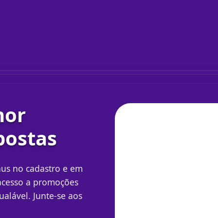
hor
postas
us no cadastro e em
acesso a promoções
ualável. Junte-se aos