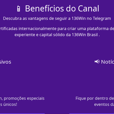
📱 Benefícios do Canal
Descubra as vantagens de seguir a 136Win no Telegram
ertificadas internacionalmente para criar uma plataforma 
experiente e capital sólido da 136Win Brasil .
sivos
📢 Notí
m, promoções especiais
Fique por dentro d
s únicos!
eventos d