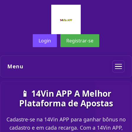
Login
Registrar-se
Menu
📱 14Vin APP A Melhor
Plataforma de Apostas
Cadastre-se na 14Vin APP para ganhar bônus no
cadastro e em cada recarga. Com a 14Vin APP,