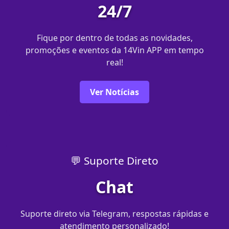
24/7
Fique por dentro de todas as novidades,
promoções e eventos da 14Vin APP em tempo
real!
Ver Notícias
💬 Suporte Direto
Chat
Suporte direto via Telegram, respostas rápidas e
atendimento personalizado!