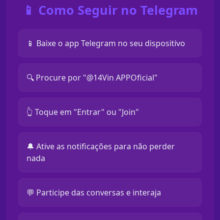
📱 Como Seguir no Telegram
📱 Baixe o app Telegram no seu dispositivo
🔍 Procure por "@14Vin APPOficial"
👆 Toque em "Entrar" ou "Join"
🔔 Ative as notificações para não perder
nada
💬 Participe das conversas e interaja