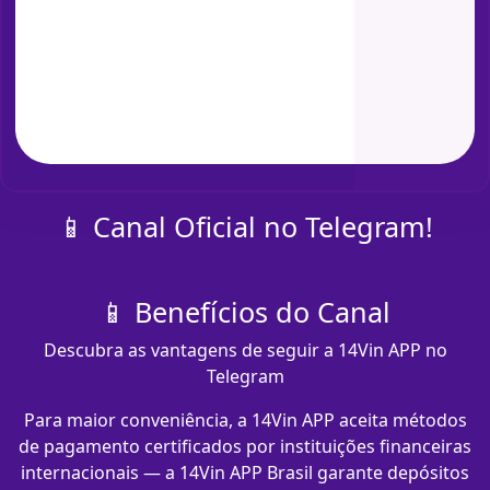
📱 Canal Oficial no Telegram!
📱 Benefícios do Canal
Descubra as vantagens de seguir a 14Vin APP no
Telegram
Para maior conveniência, a 14Vin APP aceita métodos
de pagamento certificados por instituições financeiras
internacionais — a 14Vin APP Brasil garante depósitos