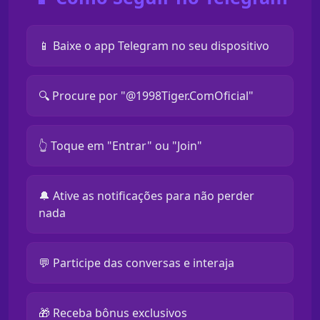
📱 Baixe o app Telegram no seu dispositivo
🔍 Procure por "@1998Tiger.ComOficial"
👆 Toque em "Entrar" ou "Join"
🔔 Ative as notificações para não perder
nada
💬 Participe das conversas e interaja
🎁 Receba bônus exclusivos