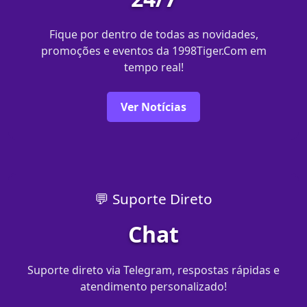
Fique por dentro de todas as novidades,
promoções e eventos da 1998Tiger.Com em
tempo real!
Ver Notícias
💬 Suporte Direto
Chat
Suporte direto via Telegram, respostas rápidas e
atendimento personalizado!