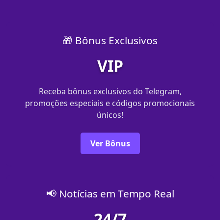
🎁 Bônus Exclusivos
VIP
Receba bônus exclusivos do Telegram,
promoções especiais e códigos promocionais
únicos!
Ver Bônus
📢 Notícias em Tempo Real
24/7