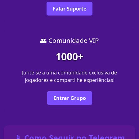
Falar Suporte
👥 Comunidade VIP
1000+
Junte-se a uma comunidade exclusiva de
jogadores e compartilhe experiências!
Entrar Grupo
📱 Como Seguir no Telegram