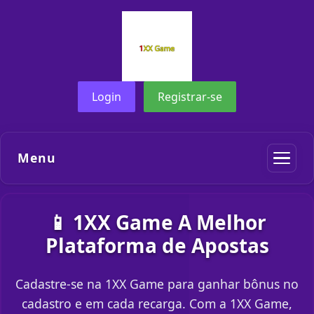
Login
Registrar-se
Menu
📱 1XX Game A Melhor
Plataforma de Apostas
Cadastre-se na 1XX Game para ganhar bônus no
cadastro e em cada recarga. Com a 1XX Game,