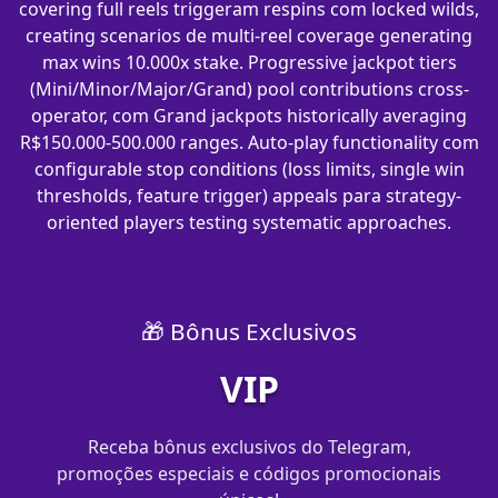
covering full reels triggeram respins com locked wilds,
creating scenarios de multi-reel coverage generating
max wins 10.000x stake. Progressive jackpot tiers
(Mini/Minor/Major/Grand) pool contributions cross-
operator, com Grand jackpots historically averaging
R$150.000-500.000 ranges. Auto-play functionality com
configurable stop conditions (loss limits, single win
thresholds, feature trigger) appeals para strategy-
oriented players testing systematic approaches.
🎁 Bônus Exclusivos
VIP
Receba bônus exclusivos do Telegram,
promoções especiais e códigos promocionais