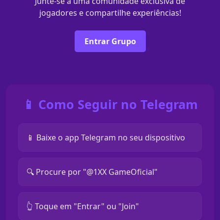
Junte-se a uma comunidade exclusiva de
jogadores e compartilhe experiências!
Entrar Grupo
📱 Como Seguir no Telegram
📱 Baixe o app Telegram no seu dispositivo
🔍 Procure por "@1XX GameOficial"
👆 Toque em "Entrar" ou "Join"