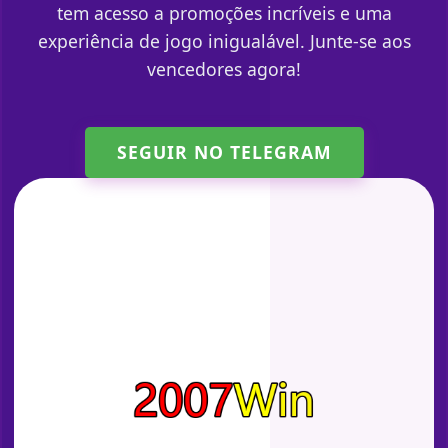
tem acesso a promoções incríveis e uma
experiência de jogo inigualável. Junte-se aos
vencedores agora!
SEGUIR NO TELEGRAM