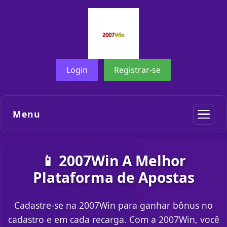
Login
Registrar-se
Menu
📱 2007Win A Melhor
Plataforma de Apostas
Cadastre-se na 2007Win para ganhar bônus no
cadastro e em cada recarga. Com a 2007Win, você