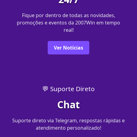
Fique por dentro de todas as novidades,
promoções e eventos da 2007Win em tempo
real!
Ver Notícias
💬 Suporte Direto
Chat
Suporte direto via Telegram, respostas rápidas e
atendimento personalizado!