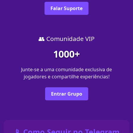
Falar Suporte
👥 Comunidade VIP
1000+
Junte-se a uma comunidade exclusiva de
jogadores e compartilhe experiências!
Entrar Grupo
📱 Como Seguir no Telegram