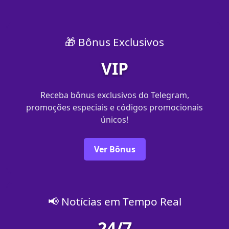
🎁 Bônus Exclusivos
VIP
Receba bônus exclusivos do Telegram,
promoções especiais e códigos promocionais
únicos!
Ver Bônus
📢 Notícias em Tempo Real
24/7