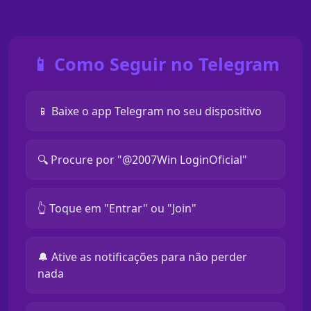
📱 Como Seguir no Telegram
📱 Baixe o app Telegram no seu dispositivo
🔍 Procure por "@2007Win LoginOficial"
👆 Toque em "Entrar" ou "Join"
🔔 Ative as notificações para não perder
nada