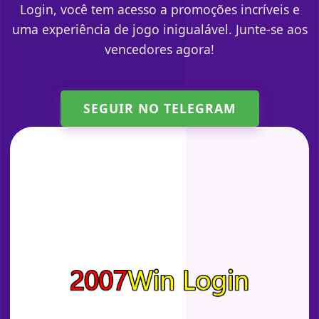
Login, você tem acesso a promoções incríveis e
uma experiência de jogo inigualável. Junte-se aos
vencedores agora!
SEGUIR NO TELEGRAM