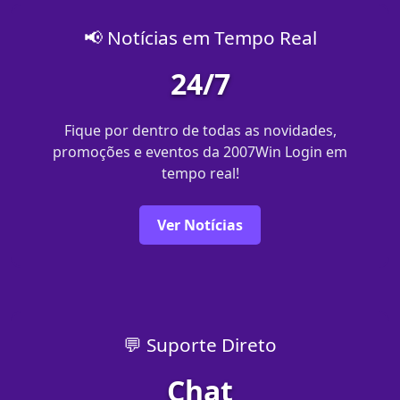
📢 Notícias em Tempo Real
24/7
Fique por dentro de todas as novidades,
promoções e eventos da 2007Win Login em
tempo real!
Ver Notícias
💬 Suporte Direto
Chat