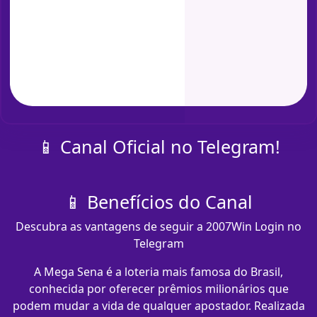
📱 Canal Oficial no Telegram!
📱 Benefícios do Canal
Descubra as vantagens de seguir a 2007Win Login no
Telegram
A Mega Sena é a loteria mais famosa do Brasil,
conhecida por oferecer prêmios milionários que
podem mudar a vida de qualquer apostador. Realizada