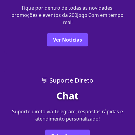
Fique por dentro de todas as novidades,
promoções e eventos da 200Jogo.Com em tempo
real!
Ver Notícias
💬 Suporte Direto
Chat
Suporte direto via Telegram, respostas rápidas e
atendimento personalizado!