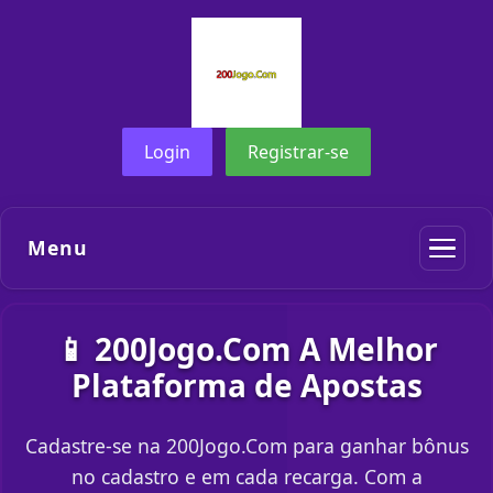
Login
Registrar-se
Menu
📱 200Jogo.Com A Melhor
Plataforma de Apostas
Cadastre-se na 200Jogo.Com para ganhar bônus
no cadastro e em cada recarga. Com a