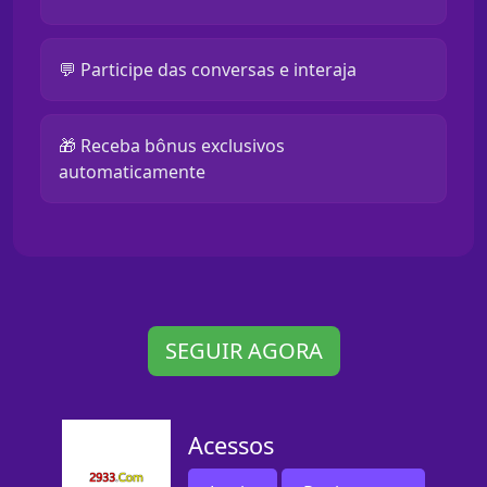
💬 Participe das conversas e interaja
🎁 Receba bônus exclusivos
automaticamente
SEGUIR AGORA
Acessos