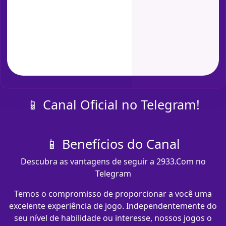
📱 Canal Oficial no Telegram!
📱 Benefícios do Canal
Descubra as vantagens de seguir a 2933.Com no
Telegram
Temos o compromisso de proporcionar a você uma
excelente experiência de jogo. Independentemente do
seu nível de habilidade ou interesse, nossos jogos o