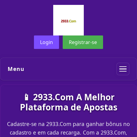
Login
Registrar-se
Menu
📱 2933.Com A Melhor
Plataforma de Apostas
Cadastre-se na 2933.Com para ganhar bônus no
cadastro e em cada recarga. Com a 2933.Com,