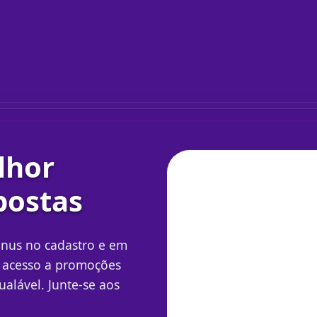
lhor
postas
ônus no cadastro e em
m acesso a promoções
ualável. Junte-se aos