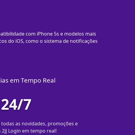
mpatibilidade com iPhone 5s e modelos mais
icos do iOS, como o sistema de notificações
cias em Tempo Real
24/7
e todas as novidades, promoções e
 2JJ Login em tempo real!