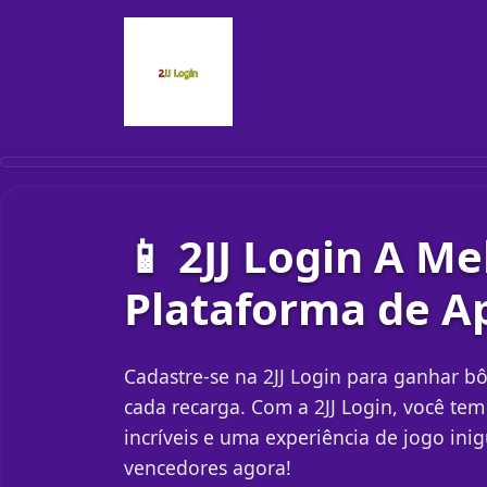
📱 2JJ Login A Me
Plataforma de A
Cadastre-se na 2JJ Login para ganhar b
cada recarga. Com a 2JJ Login, você te
incríveis e uma experiência de jogo inig
vencedores agora!