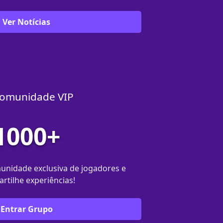
Ver Notícias
Comunidade VIP
1000+
unidade exclusiva de jogadores e
rtilhe experiências!
Entrar Grupo