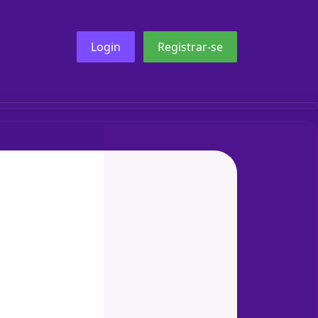
Login
Registrar-se