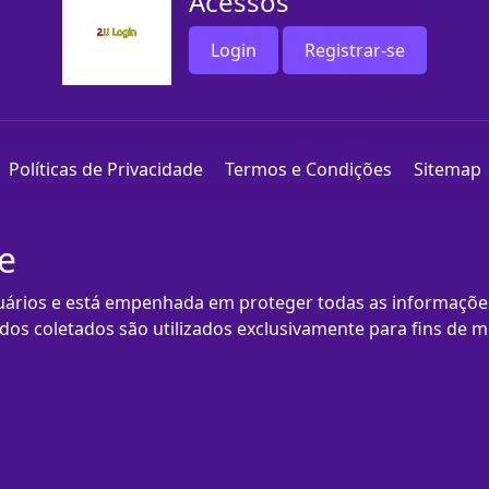
Acessos
Login
Registrar-se
Políticas de Privacidade
Termos e Condições
Sitemap
de
 usuários e está empenhada em proteger todas as informaçõe
os coletados são utilizados exclusivamente para fins de m