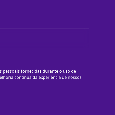
s pessoais fornecidas durante o uso de
elhoria contínua da experiência de nossos