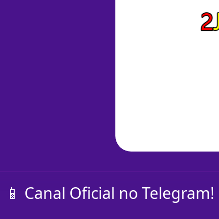
📱 Canal Oficial no Telegram!