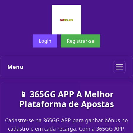
Login
Registrar-se
Menu
📱 365GG APP A Melhor
Plataforma de Apostas
Cadastre-se na 365GG APP para ganhar bônus no
cadastro e em cada recarga. Com a 365GG APP,