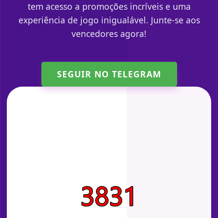
tem acesso a promoções incríveis e uma
experiência de jogo inigualável. Junte-se aos
vencedores agora!
SEGUIR NO TELEGRAM