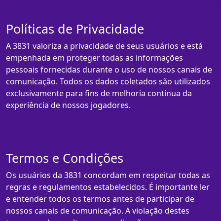
Políticas de Privacidade
A 3831 valoriza a privacidade de seus usuários e está
empenhada em proteger todas as informações
pessoais fornecidas durante o uso de nossos canais de
comunicação. Todos os dados coletados são utilizados
exclusivamente para fins de melhoria contínua da
experiência de nossos jogadores.
Termos e Condições
Os usuários da 3831 concordam em respeitar todas as
regras e regulamentos estabelecidos. É importante ler
e entender todos os termos antes de participar de
nossos canais de comunicação. A violação destes