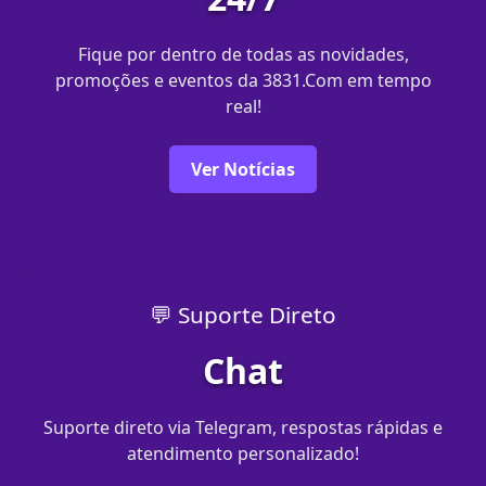
Fique por dentro de todas as novidades,
promoções e eventos da 3831.Com em tempo
real!
Ver Notícias
💬 Suporte Direto
Chat
Suporte direto via Telegram, respostas rápidas e
atendimento personalizado!