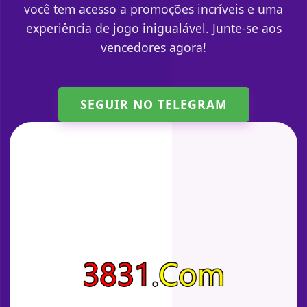
você tem acesso a promoções incríveis e uma
experiência de jogo inigualável. Junte-se aos
vencedores agora!
SEGUIR NO TELEGRAM