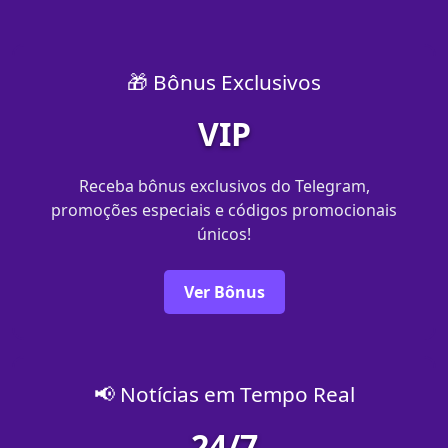
🎁 Bônus Exclusivos
VIP
Receba bônus exclusivos do Telegram,
promoções especiais e códigos promocionais
únicos!
Ver Bônus
📢 Notícias em Tempo Real
24/7