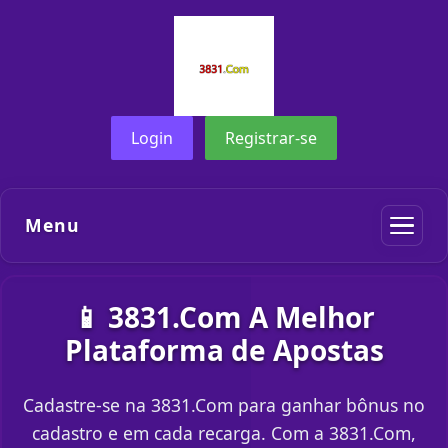
Login
Registrar-se
Menu
📱 3831.Com A Melhor
Plataforma de Apostas
Cadastre-se na 3831.Com para ganhar bônus no
cadastro e em cada recarga. Com a 3831.Com,