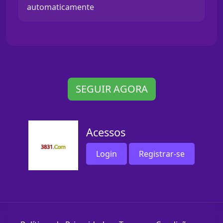
automaticamente
SEGUIR AGORA
Acessos
Login
Registrar-se