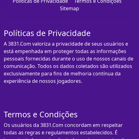
Políticas de Privacidade
Termos e Condições
Sitemap
Políticas de Privacidade
A 3831.Com valoriza a privacidade de seus usuários e
está empenhada em proteger todas as informações
pessoais fornecidas durante o uso de nossos canais de
comunicação. Todos os dados coletados são utilizados
exclusivamente para fins de melhoria contínua da
experiência de nossos jogadores.
Termos e Condições
Os usuários da 3831.Com concordam em respeitar
todas as regras e regulamentos estabelecidos. É