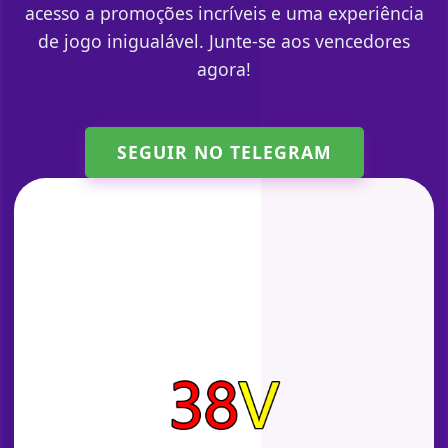
acesso a promoções incríveis e uma experiência
de jogo inigualável. Junte-se aos vencedores
agora!
SEGUIR NO TELEGRAM