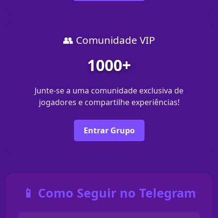
👥 Comunidade VIP
1000+
Junte-se a uma comunidade exclusiva de
jogadores e compartilhe experiências!
Entrar Grupo
📱 Como Seguir no Telegram