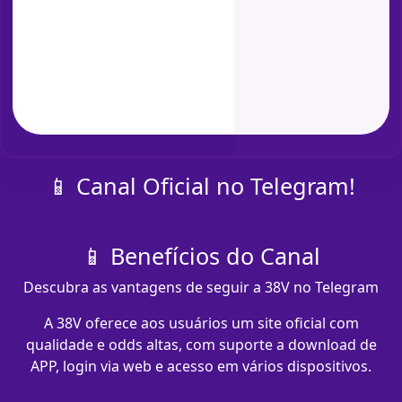
📱 Canal Oficial no Telegram!
📱 Benefícios do Canal
Descubra as vantagens de seguir a 38V no Telegram
A 38V oferece aos usuários um site oficial com
qualidade e odds altas, com suporte a download de
APP, login via web e acesso em vários dispositivos.