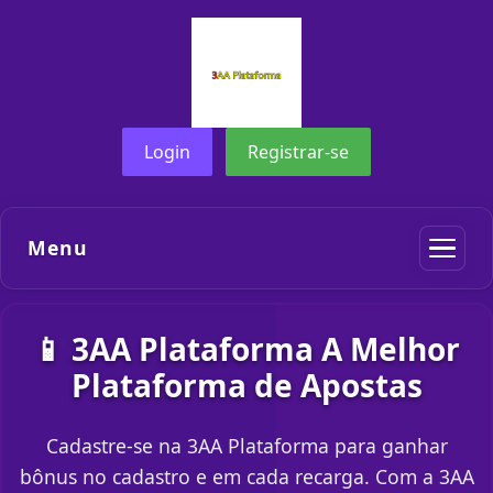
Login
Registrar-se
Menu
📱 3AA Plataforma A Melhor
Plataforma de Apostas
Cadastre-se na 3AA Plataforma para ganhar
bônus no cadastro e em cada recarga. Com a 3AA