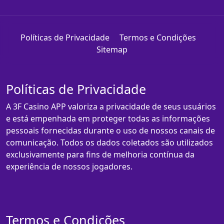
Políticas de Privacidade
Termos e Condições
Sitemap
Políticas de Privacidade
A 3F Casino APP valoriza a privacidade de seus usuários
e está empenhada em proteger todas as informações
pessoais fornecidas durante o uso de nossos canais de
comunicação. Todos os dados coletados são utilizados
exclusivamente para fins de melhoria contínua da
experiência de nossos jogadores.
Termos e Condições