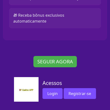
🎁 Receba bônus exclusivos
automaticamente
SEGUIR AGORA
Acessos
Login
Registrar-se