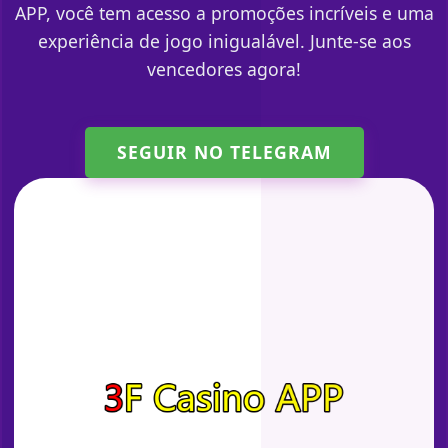
APP, você tem acesso a promoções incríveis e uma
experiência de jogo inigualável. Junte-se aos
vencedores agora!
SEGUIR NO TELEGRAM