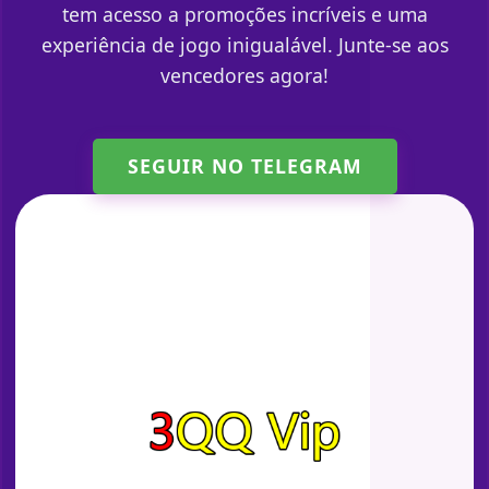
tem acesso a promoções incríveis e uma
experiência de jogo inigualável. Junte-se aos
vencedores agora!
SEGUIR NO TELEGRAM