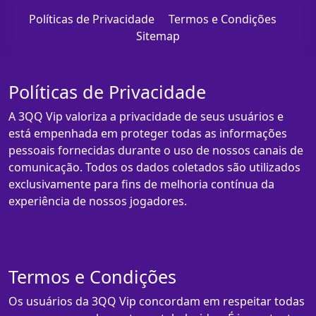
Políticas de Privacidade
Termos e Condições
Sitemap
Políticas de Privacidade
A 3QQ Vip valoriza a privacidade de seus usuários e
está empenhada em proteger todas as informações
pessoais fornecidas durante o uso de nossos canais de
comunicação. Todos os dados coletados são utilizados
exclusivamente para fins de melhoria contínua da
experiência de nossos jogadores.
Termos e Condições
Os usuários da 3QQ Vip concordam em respeitar todas