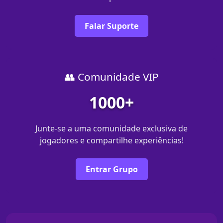
Falar Suporte
👥 Comunidade VIP
1000+
Junte-se a uma comunidade exclusiva de
jogadores e compartilhe experiências!
Entrar Grupo