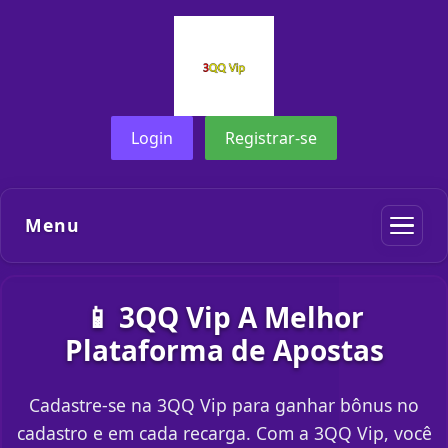
Login
Registrar-se
Menu
📱 3QQ Vip A Melhor
Plataforma de Apostas
Cadastre-se na 3QQ Vip para ganhar bônus no
cadastro e em cada recarga. Com a 3QQ Vip, você