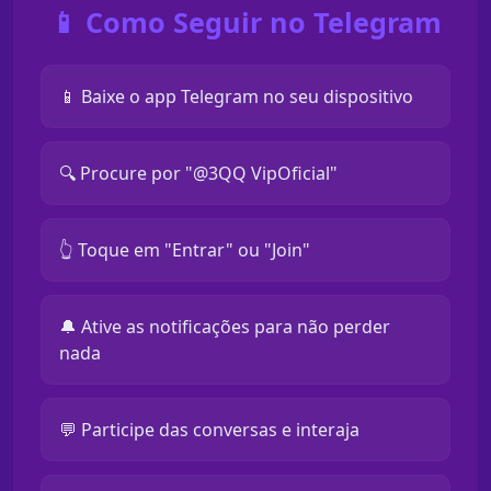
📱 Como Seguir no Telegram
📱 Baixe o app Telegram no seu dispositivo
🔍 Procure por "@3QQ VipOficial"
👆 Toque em "Entrar" ou "Join"
🔔 Ative as notificações para não perder
nada
💬 Participe das conversas e interaja