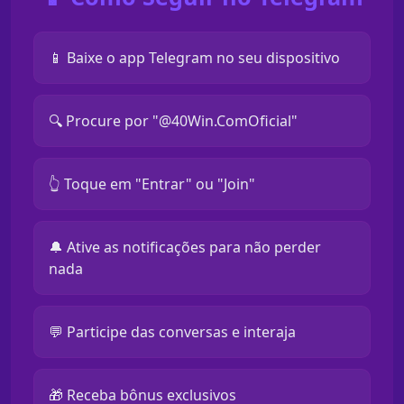
📱 Baixe o app Telegram no seu dispositivo
🔍 Procure por "@40Win.ComOficial"
👆 Toque em "Entrar" ou "Join"
🔔 Ative as notificações para não perder
nada
💬 Participe das conversas e interaja
🎁 Receba bônus exclusivos