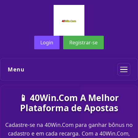
Login
Registrar-se
Menu
📱 40Win.Com A Melhor
Plataforma de Apostas
Cadastre-se na 40Win.Com para ganhar bônus no
cadastro e em cada recarga. Com a 40Win.Com,