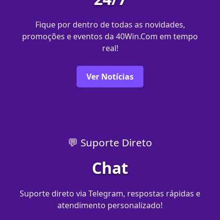
Fique por dentro de todas as novidades,
promoções e eventos da 40Win.Com em tempo
real!
Ver Notícias
💬 Suporte Direto
Chat
Suporte direto via Telegram, respostas rápidas e
atendimento personalizado!