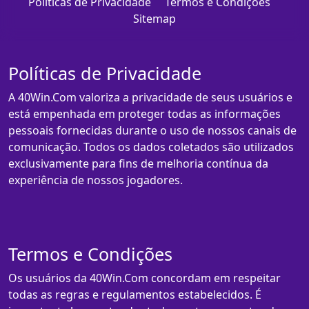
Políticas de Privacidade
Termos e Condições
Sitemap
Políticas de Privacidade
A 40Win.Com valoriza a privacidade de seus usuários e
está empenhada em proteger todas as informações
pessoais fornecidas durante o uso de nossos canais de
comunicação. Todos os dados coletados são utilizados
exclusivamente para fins de melhoria contínua da
experiência de nossos jogadores.
Termos e Condições
Os usuários da 40Win.Com concordam em respeitar
todas as regras e regulamentos estabelecidos. É