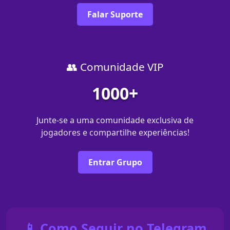
Falar Suporte
👥 Comunidade VIP
1000+
Junte-se a uma comunidade exclusiva de
jogadores e compartilhe experiências!
Entrar Grupo
📱 Como Seguir no Telegram