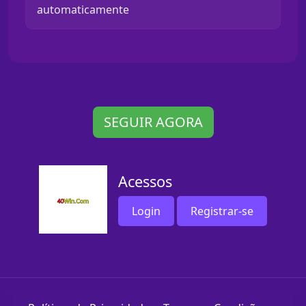
automaticamente
SEGUIR AGORA
Acessos
Login
Registrar-se