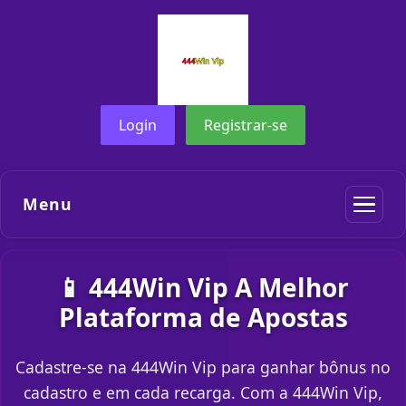
Login
Registrar-se
Menu
📱 444Win Vip A Melhor
Plataforma de Apostas
Cadastre-se na 444Win Vip para ganhar bônus no
cadastro e em cada recarga. Com a 444Win Vip,