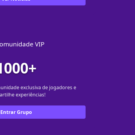
Comunidade VIP
1000+
unidade exclusiva de jogadores e
rtilhe experiências!
Entrar Grupo