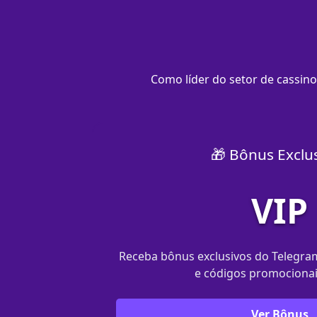
Como líder do setor de cassinos
🎁 Bônus Exclu
VIP
Receba bônus exclusivos do Telegra
e códigos promocionai
Ver Bônus