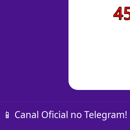
📱 Canal Oficial no Telegram!