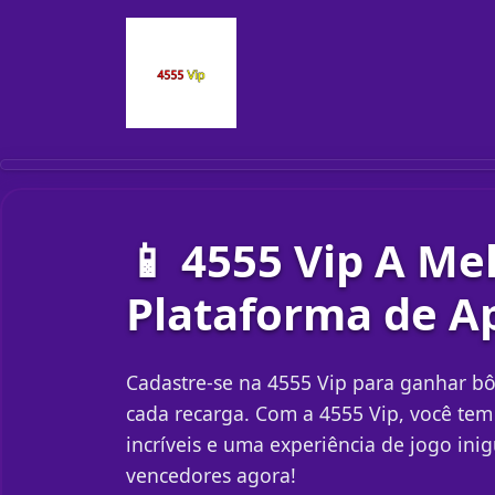
📱 4555 Vip A Me
Plataforma de A
Cadastre-se na 4555 Vip para ganhar b
cada recarga. Com a 4555 Vip, você te
incríveis e uma experiência de jogo inig
vencedores agora!