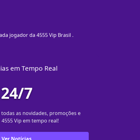
ada jogador da 4555 Vip Brasil .
cias em Tempo Real
24/7
e todas as novidades, promoções e
 4555 Vip em tempo real!
Ver Notícias