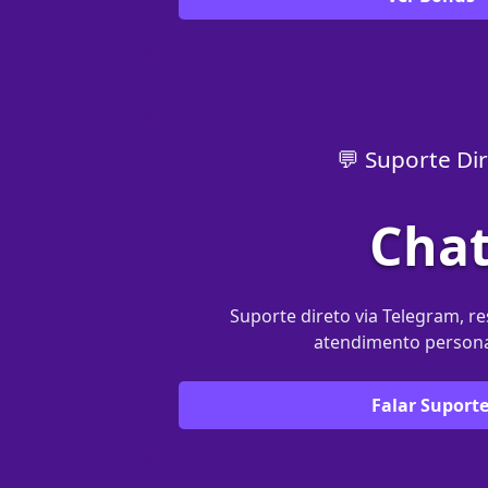
💬 Suporte Di
Cha
Suporte direto via Telegram, r
atendimento persona
Falar Suport