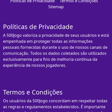
Políticas de Privacidade
Termos e Condições
Sitemap
Políticas de Privacidade
A 500Jogo valoriza a privacidade de seus usuários e está
empenhada em proteger todas as informações
pessoais fornecidas durante o uso de nossos canais de
comunicação. Todos os dados coletados são utilizados
exclusivamente para fins de melhoria contínua da
experiência de nossos jogadores.
Termos e Condições
Os usuários da 500Jogo concordam em respeitar todas
as regras e regulamentos estabelecidos. É importante