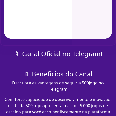
📱 Canal Oficial no Telegram!
📱 Benefícios do Canal
Descubra as vantagens de seguir a 500Jogo no
Telegram
Com forte capacidade de desenvolvimento e inovação,
o site da 500Jogo apresenta mais de 5.000 jogos de
cassino para você escolher livremente na plataforma