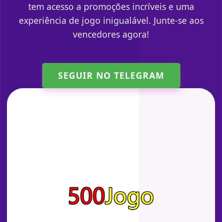
tem acesso a promoções incríveis e uma
experiência de jogo inigualável. Junte-se aos
vencedores agora!
SEGUIR NO TELEGRAM