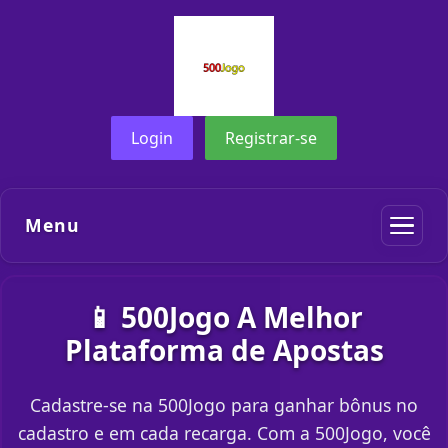
Login
Registrar-se
Menu
📱 500Jogo A Melhor
Plataforma de Apostas
Cadastre-se na 500Jogo para ganhar bônus no
cadastro e em cada recarga. Com a 500Jogo, você