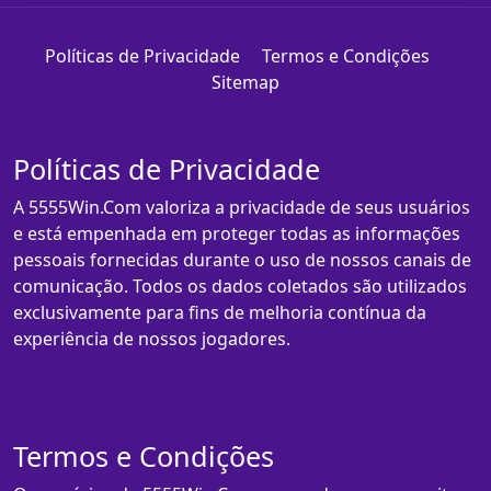
Políticas de Privacidade
Termos e Condições
Sitemap
Políticas de Privacidade
A 5555Win.Com valoriza a privacidade de seus usuários
e está empenhada em proteger todas as informações
pessoais fornecidas durante o uso de nossos canais de
comunicação. Todos os dados coletados são utilizados
exclusivamente para fins de melhoria contínua da
experiência de nossos jogadores.
Termos e Condições