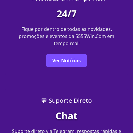
24/7
Fique por dentro de todas as novidades,
promoções e eventos da 5555Win.Com em
tempo real!
Ver Notícias
💬 Suporte Direto
Chat
Suporte direto via Telegram, respostas rápidas e