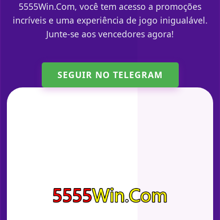
5555Win.Com, você tem acesso a promoções
incríveis e uma experiência de jogo inigualável.
Junte-se aos vencedores agora!
SEGUIR NO TELEGRAM