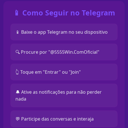
📱 Como Seguir no Telegram
📱 Baixe o app Telegram no seu dispositivo
🔍 Procure por "@5555Win.ComOficial"
👆 Toque em "Entrar" ou "Join"
🔔 Ative as notificações para não perder
nada
💬 Participe das conversas e interaja