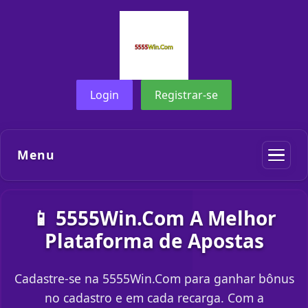
Login
Registrar-se
Menu
📱 5555Win.Com A Melhor
Plataforma de Apostas
Cadastre-se na 5555Win.Com para ganhar bônus
no cadastro e em cada recarga. Com a