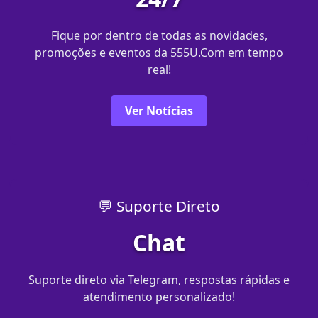
Fique por dentro de todas as novidades,
promoções e eventos da 555U.Com em tempo
real!
Ver Notícias
💬 Suporte Direto
Chat
Suporte direto via Telegram, respostas rápidas e
atendimento personalizado!