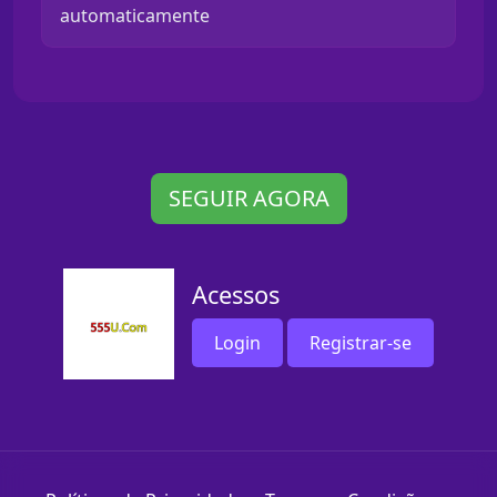
automaticamente
SEGUIR AGORA
Acessos
Login
Registrar-se