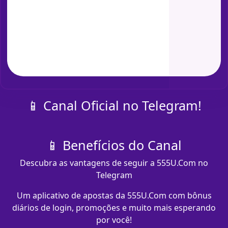
📱 Canal Oficial no Telegram!
📱 Benefícios do Canal
Descubra as vantagens de seguir a 555U.Com no
Telegram
Um aplicativo de apostas da 555U.Com com bônus
diários de login, promoções e muito mais esperando
por você!