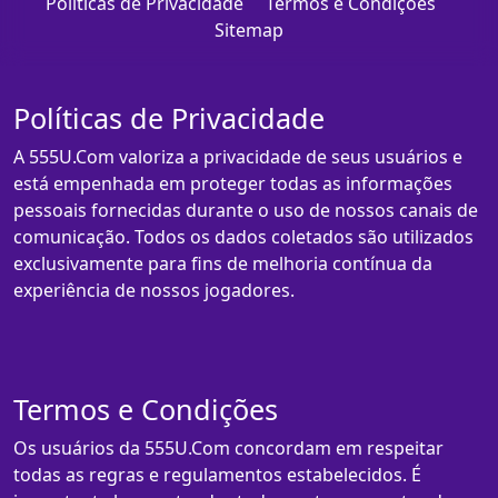
Políticas de Privacidade
Termos e Condições
Sitemap
Políticas de Privacidade
A 555U.Com valoriza a privacidade de seus usuários e
está empenhada em proteger todas as informações
pessoais fornecidas durante o uso de nossos canais de
comunicação. Todos os dados coletados são utilizados
exclusivamente para fins de melhoria contínua da
experiência de nossos jogadores.
Termos e Condições
Os usuários da 555U.Com concordam em respeitar
todas as regras e regulamentos estabelecidos. É