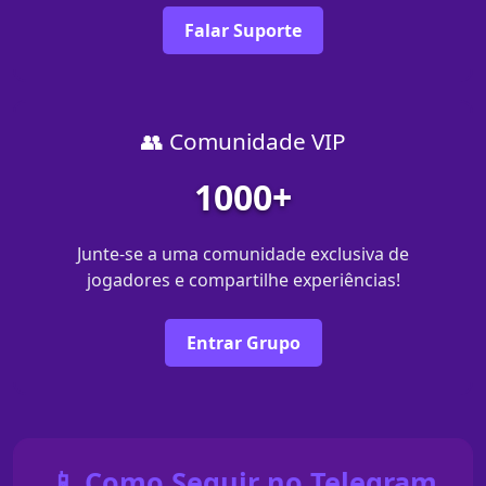
Falar Suporte
👥 Comunidade VIP
1000+
Junte-se a uma comunidade exclusiva de
jogadores e compartilhe experiências!
Entrar Grupo
📱 Como Seguir no Telegram