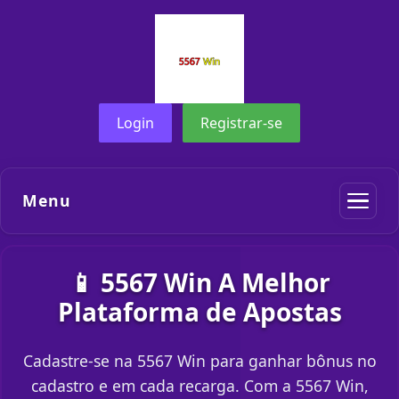
Login
Registrar-se
Menu
📱 5567 Win A Melhor
Plataforma de Apostas
Cadastre-se na 5567 Win para ganhar bônus no
cadastro e em cada recarga. Com a 5567 Win,