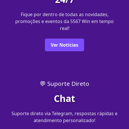
Fique por dentro de todas as novidades,
promoções e eventos da 5567 Win em tempo
real!
Ver Notícias
💬 Suporte Direto
Chat
Suporte direto via Telegram, respostas rápidas e
atendimento personalizado!