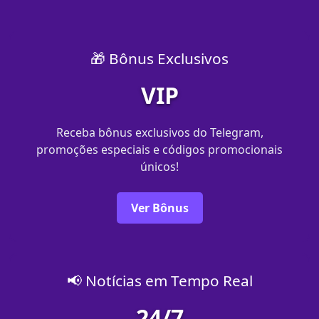
🎁 Bônus Exclusivos
VIP
Receba bônus exclusivos do Telegram,
promoções especiais e códigos promocionais
únicos!
Ver Bônus
📢 Notícias em Tempo Real
24/7