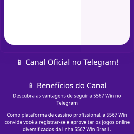
📱 Canal Oficial no Telegram!
📱 Benefícios do Canal
Descubra as vantagens de seguir a 5567 Win no
Telegram
Como plataforma de cassino profissional, a 5567 Win
convida você a registrar-se e aproveitar os jogos online
diversificados da linha 5567 Win Brasil .