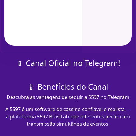
📱 Canal Oficial no Telegram!
📱 Benefícios do Canal
Descubra as vantagens de seguir a 5597 no Telegram
A 5597 é um software de cassino confiável e realista —
a plataforma 5597 Brasil atende diferentes perfis com
transmissão simultânea de eventos.