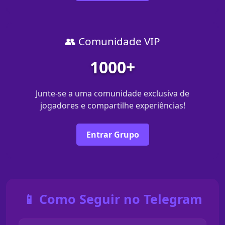
👥 Comunidade VIP
1000+
Junte-se a uma comunidade exclusiva de
jogadores e compartilhe experiências!
Entrar Grupo
📱 Como Seguir no Telegram