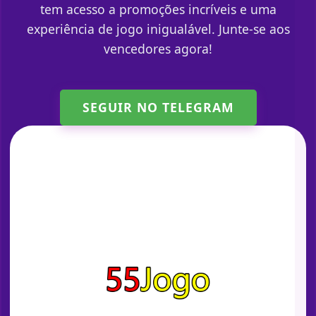
tem acesso a promoções incríveis e uma
experiência de jogo inigualável. Junte-se aos
vencedores agora!
SEGUIR NO TELEGRAM