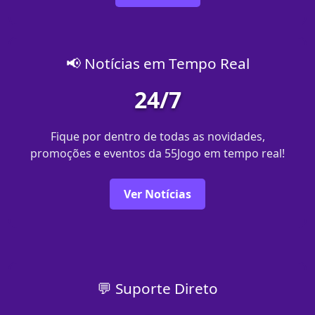
📢 Notícias em Tempo Real
24/7
Fique por dentro de todas as novidades,
promoções e eventos da 55Jogo em tempo real!
Ver Notícias
💬 Suporte Direto