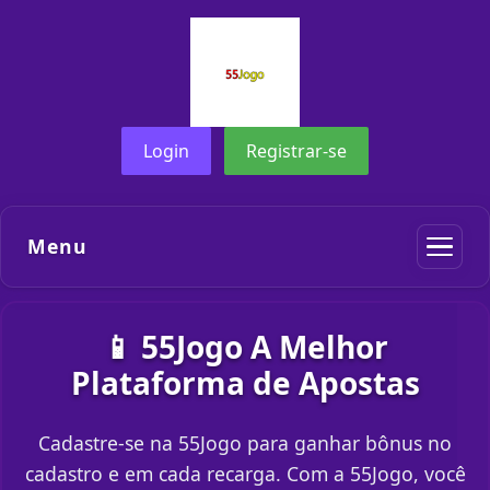
Login
Registrar-se
Menu
📱 55Jogo A Melhor
Plataforma de Apostas
Cadastre-se na 55Jogo para ganhar bônus no
cadastro e em cada recarga. Com a 55Jogo, você