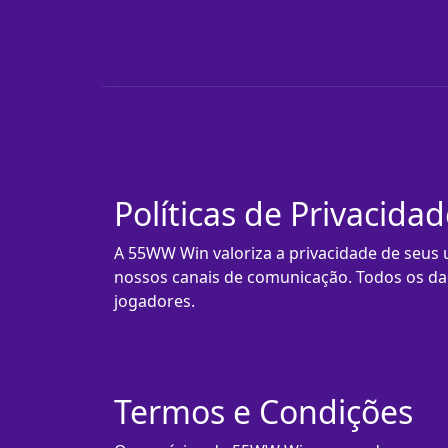
Políticas de Privacida
A 55WW Win valoriza a privacidade de seus
nossos canais de comunicação. Todos os dad
jogadores.
Termos e Condições