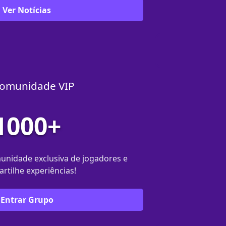
Ver Notícias
Comunidade VIP
1000+
unidade exclusiva de jogadores e
rtilhe experiências!
Entrar Grupo