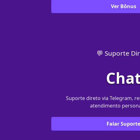
Ver Bônus
💬 Suporte Di
Cha
Suporte direto via Telegram, r
atendimento persona
Falar Suport