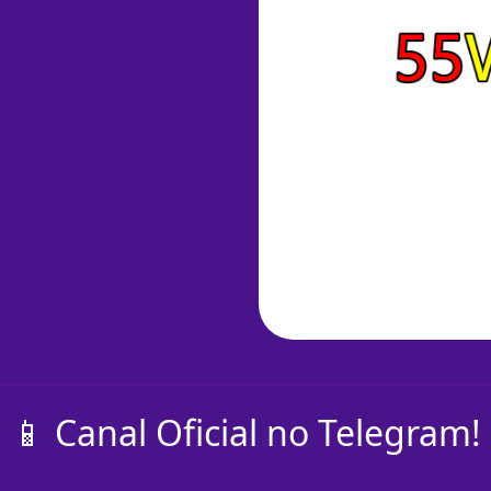
📱 Canal Oficial no Telegram!