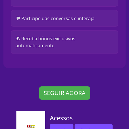
💬 Participe das conversas e interaja
🎁 Receba bônus exclusivos
automaticamente
SEGUIR AGORA
Acessos