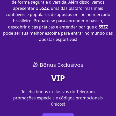
de forma segura e divertida. Além disso, vamos
apresentar o
55ZZ
, uma das plataformas mais
confiáveis e populares de apostas online no mercado
brasileiro. Prepare-se para aprender o básico,
descobrir dicas práticas e entender por que o
55ZZ
pode ser sua melhor escolha para entrar no mundo das
apostas esportivas!
🎁 Bônus Exclusivos
VIP
Receba bônus exclusivos do Telegram,
promoções especiais e códigos promocionais
únicos!