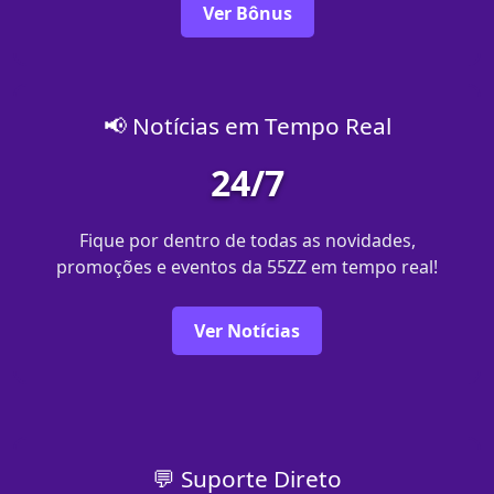
Ver Bônus
📢 Notícias em Tempo Real
24/7
Fique por dentro de todas as novidades,
promoções e eventos da 55ZZ em tempo real!
Ver Notícias
💬 Suporte Direto