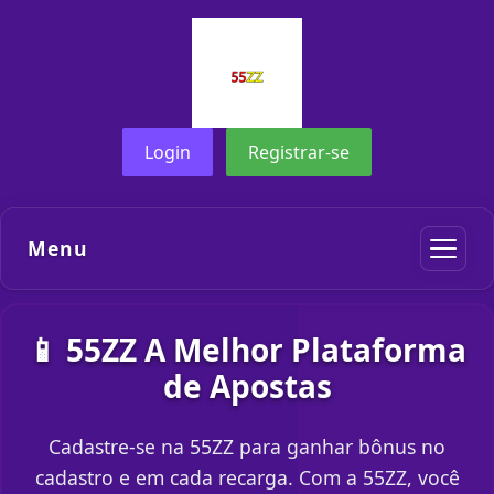
Login
Registrar-se
Menu
📱 55ZZ A Melhor Plataforma
de Apostas
Cadastre-se na 55ZZ para ganhar bônus no
cadastro e em cada recarga. Com a 55ZZ, você