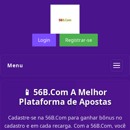
Login
Registrar-se
Menu
📱 56B.Com A Melhor
Plataforma de Apostas
Cadastre-se na 56B.Com para ganhar bônus no
cadastro e em cada recarga. Com a 56B.Com, você