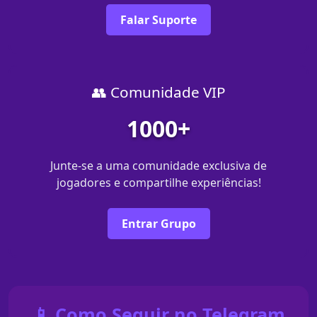
Falar Suporte
👥 Comunidade VIP
1000+
Junte-se a uma comunidade exclusiva de
jogadores e compartilhe experiências!
Entrar Grupo
📱 Como Seguir no Telegram