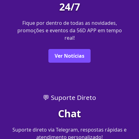
24/7
Fique por dentro de todas as novidades,
promoções e eventos da 56D APP em tempo
real!
Ver Notícias
💬 Suporte Direto
Chat
Suporte direto via Telegram, respostas rápidas e
atendimento personalizado!