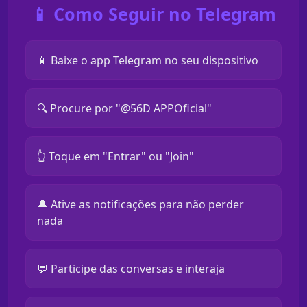
📱 Como Seguir no Telegram
📱 Baixe o app Telegram no seu dispositivo
🔍 Procure por "@56D APPOficial"
👆 Toque em "Entrar" ou "Join"
🔔 Ative as notificações para não perder
nada
💬 Participe das conversas e interaja