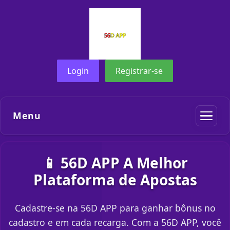
Login
Registrar-se
Menu
📱 56D APP A Melhor
Plataforma de Apostas
Cadastre-se na 56D APP para ganhar bônus no
cadastro e em cada recarga. Com a 56D APP, você