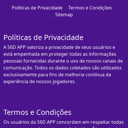
Políticas de Privacidade
Termos e Condições
Sitemap
Políticas de Privacidade
A 56D APP valoriza a privacidade de seus usuários e
está empenhada em proteger todas as informações
pessoais fornecidas durante o uso de nossos canais de
comunicação. Todos os dados coletados são utilizados
exclusivamente para fins de melhoria contínua da
experiência de nossos jogadores.
Termos e Condições
Os usuários da 56D APP concordam em respeitar todas