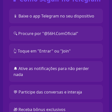
📱 Baixe o app Telegram no seu dispositivo
🔍 Procure por "@56H.ComOficial"
👆 Toque em "Entrar" ou "Join"
🔔 Ative as notificações para não perder
nada
💬 Participe das conversas e interaja
🎁 Receba bônus exclusivos