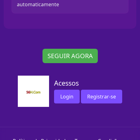
automaticamente
SEGUIR AGORA
Acessos
Login
Registrar-se