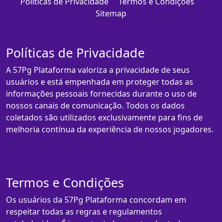
Políticas de Privacidade
Termos e Condições
Sitemap
Políticas de Privacidade
A 57Pg Plataforma valoriza a privacidade de seus
usuários e está empenhada em proteger todas as
informações pessoais fornecidas durante o uso de
nossos canais de comunicação. Todos os dados
coletados são utilizados exclusivamente para fins de
melhoria contínua da experiência de nossos jogadores.
Termos e Condições
Os usuários da 57Pg Plataforma concordam em
respeitar todas as regras e regulamentos