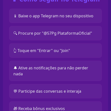
📱 Baixe o app Telegram no seu dispositivo
🔍 Procure por "@57Pg PlataformaOficial"
👆 Toque em "Entrar" ou "Join"
🔔 Ative as notificações para não perder
nada
💬 Participe das conversas e interaja
🎁 Receba bônus exclusivos