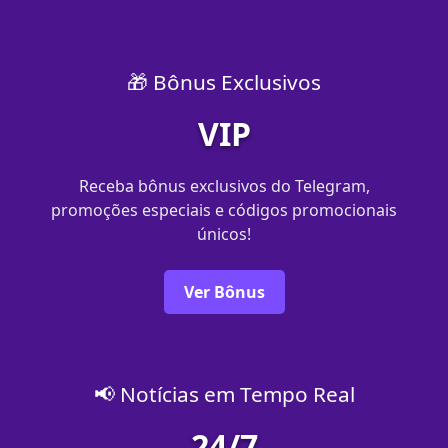
🎁 Bônus Exclusivos
VIP
Receba bônus exclusivos do Telegram,
promoções especiais e códigos promocionais
únicos!
Ver Bônus
📢 Notícias em Tempo Real
24/7