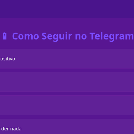
📱 Como Seguir no Telegram
ositivo
erder nada