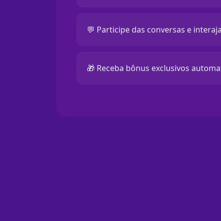
💬 Participe das conversas e interaj
🎁 Receba bônus exclusivos autom