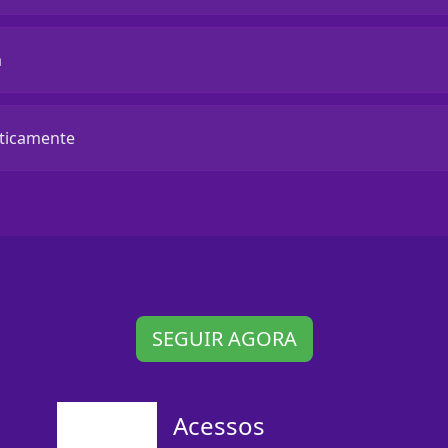
a
aticamente
SEGUIR AGORA
Acessos