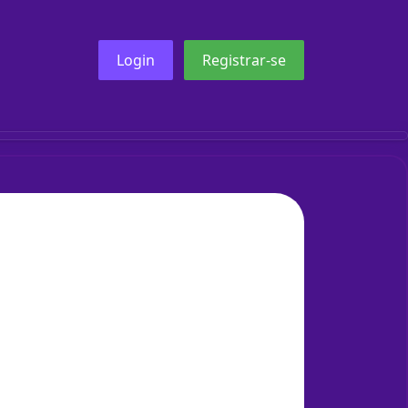
Login
Registrar-se