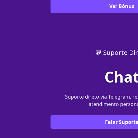
Ver Bônus
💬 Suporte Di
Cha
Suporte direto via Telegram, r
atendimento persona
Falar Suport