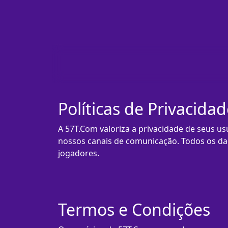
Políticas de Privacida
A 57T.Com valoriza a privacidade de seus u
nossos canais de comunicação. Todos os dad
jogadores.
Termos e Condições