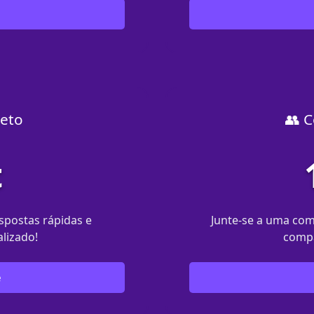
reto
👥 
t
espostas rápidas e
Junte-se a uma com
lizado!
compa
e