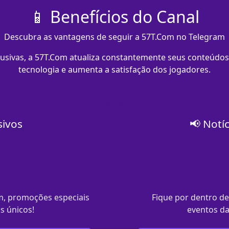
📱 Benefícios do Canal
Descubra as vantagens de seguir a 57T.Com no Telegram
lusivas, a 57T.Com atualiza constantemente seus conteúdos
tecnologia e aumenta a satisfação dos jogadores.
sivos
📢 Notí
m, promoções especiais
Fique por dentro d
s únicos!
eventos da