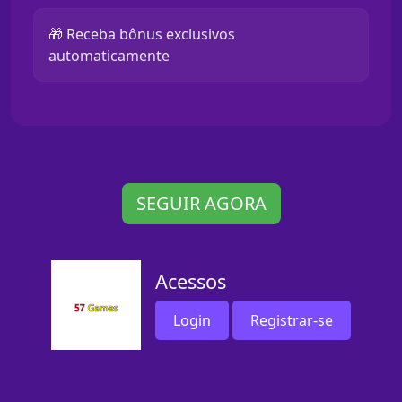
🎁 Receba bônus exclusivos
automaticamente
SEGUIR AGORA
Acessos
Login
Registrar-se