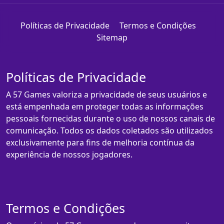
Políticas de Privacidade
Termos e Condições
Sitemap
Políticas de Privacidade
A 57 Games valoriza a privacidade de seus usuários e
está empenhada em proteger todas as informações
pessoais fornecidas durante o uso de nossos canais de
comunicação. Todos os dados coletados são utilizados
exclusivamente para fins de melhoria contínua da
experiência de nossos jogadores.
Termos e Condições