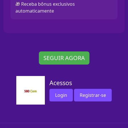
🎁 Receba bônus exclusivos
automaticamente
SEGUIR AGORA
Acessos
Login
Registrar-se