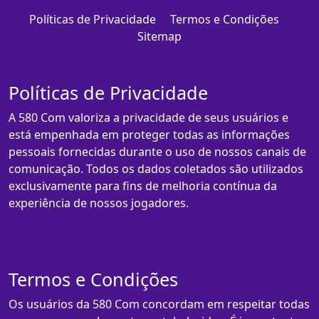
Políticas de Privacidade
Termos e Condições
Sitemap
Políticas de Privacidade
A 580 Com valoriza a privacidade de seus usuários e
está empenhada em proteger todas as informações
pessoais fornecidas durante o uso de nossos canais de
comunicação. Todos os dados coletados são utilizados
exclusivamente para fins de melhoria contínua da
experiência de nossos jogadores.
Termos e Condições
Os usuários da 580 Com concordam em respeitar todas