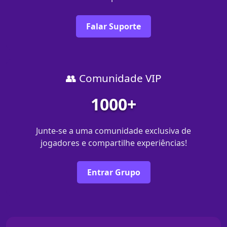
Falar Suporte
👥 Comunidade VIP
1000+
Junte-se a uma comunidade exclusiva de
jogadores e compartilhe experiências!
Entrar Grupo