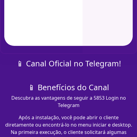
📱 Canal Oficial no Telegram!
📱 Benefícios do Canal
Descubra as vantagens de seguir a 5853 Login no
Telegram
Após a instalação, você pode abrir o cliente
diretamente ou encontrá-lo no menu iniciar e desktop.
Na primeira execução, o cliente solicitará algumas