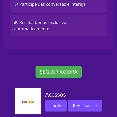
💬 Participe das conversas e interaja
🎁 Receba bônus exclusivos
automaticamente
SEGUIR AGORA
Acessos
Login
Registrar-se