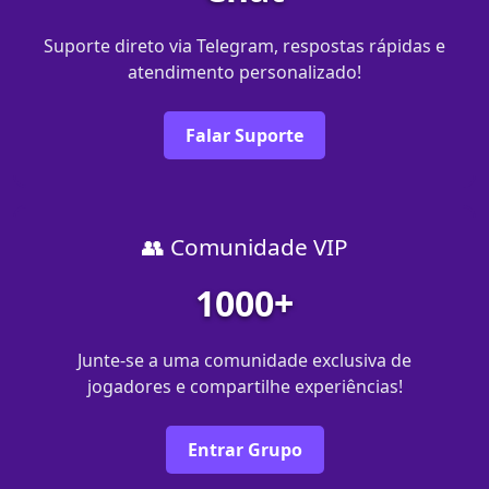
Suporte direto via Telegram, respostas rápidas e
atendimento personalizado!
Falar Suporte
👥 Comunidade VIP
1000+
Junte-se a uma comunidade exclusiva de
jogadores e compartilhe experiências!
Entrar Grupo