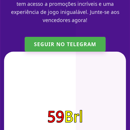
tem acesso a promoções incríveis e uma
experiência de jogo inigualável. Junte-se aos
vencedores agora!
SEGUIR NO TELEGRAM