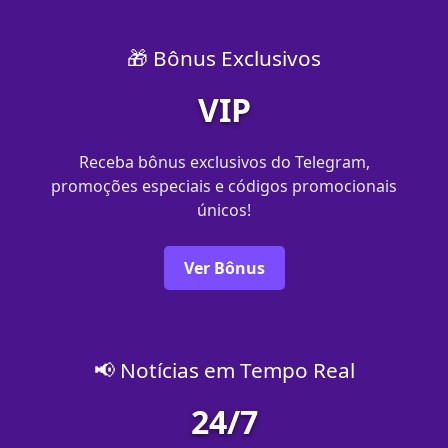
🎁 Bônus Exclusivos
VIP
Receba bônus exclusivos do Telegram,
promoções especiais e códigos promocionais
únicos!
Ver Bônus
📢 Notícias em Tempo Real
24/7