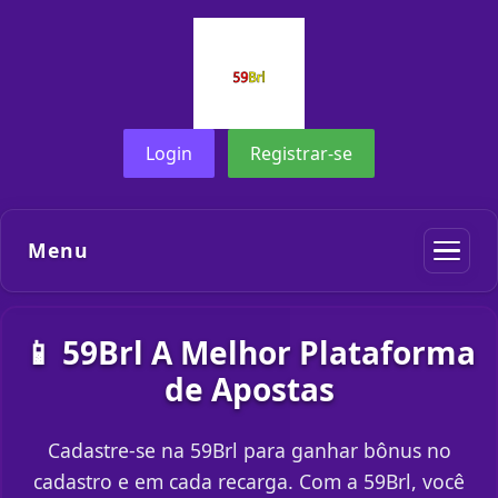
Login
Registrar-se
Menu
📱 59Brl A Melhor Plataforma
de Apostas
Cadastre-se na 59Brl para ganhar bônus no
cadastro e em cada recarga. Com a 59Brl, você