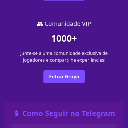
👥 Comunidade VIP
1000+
Junte-se a uma comunidade exclusiva de
jogadores e compartilhe experiências!
Entrar Grupo
📱 Como Seguir no Telegram