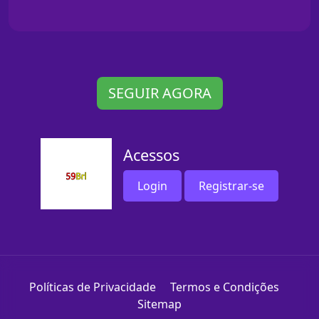
SEGUIR AGORA
Acessos
Login
Registrar-se
Políticas de Privacidade
Termos e Condições
Sitemap