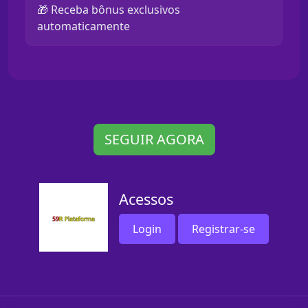
🎁 Receba bônus exclusivos
automaticamente
SEGUIR AGORA
Acessos
Login
Registrar-se