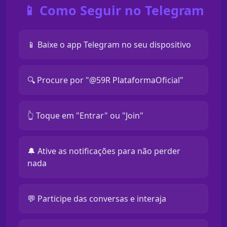
📱 Como Seguir no Telegram
📱 Baixe o app Telegram no seu dispositivo
🔍 Procure por "@59R PlataformaOficial"
👆 Toque em "Entrar" ou "Join"
🔔 Ative as notificações para não perder
nada
💬 Participe das conversas e interaja