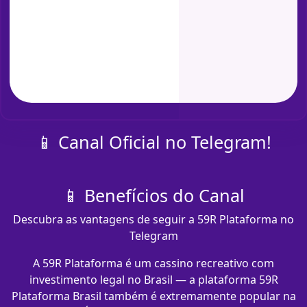
📱 Canal Oficial no Telegram!
📱 Benefícios do Canal
Descubra as vantagens de seguir a 59R Plataforma no
Telegram
A 59R Plataforma é um cassino recreativo com
investimento legal no Brasil — a plataforma 59R
Plataforma Brasil também é extremamente popular na