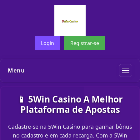
Login
Registrar-se
Menu
📱 5Win Casino A Melhor
Plataforma de Apostas
Cadastre-se na 5Win Casino para ganhar bônus
no cadastro e em cada recarga. Com a 5Win