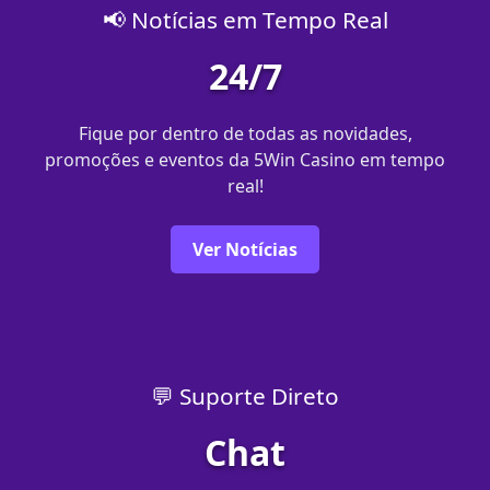
📢 Notícias em Tempo Real
24/7
Fique por dentro de todas as novidades,
promoções e eventos da 5Win Casino em tempo
real!
Ver Notícias
💬 Suporte Direto
Chat