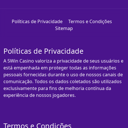
Políticas de Privacidade
Termos e Condições
Sitemap
Políticas de Privacidade
A 5Win Casino valoriza a privacidade de seus usuários e
está empenhada em proteger todas as informações
pessoais fornecidas durante o uso de nossos canais de
comunicação. Todos os dados coletados são utilizados
exclusivamente para fins de melhoria contínua da
experiência de nossos jogadores.
Termos e Condições