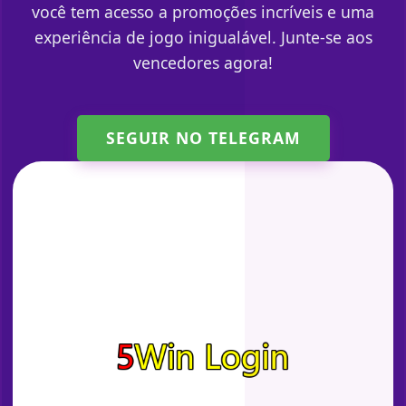
você tem acesso a promoções incríveis e uma
experiência de jogo inigualável. Junte-se aos
vencedores agora!
SEGUIR NO TELEGRAM