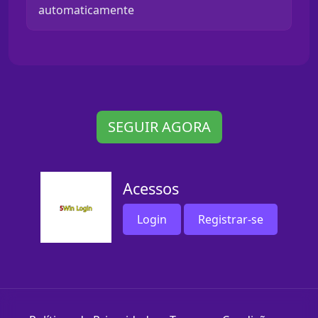
automaticamente
SEGUIR AGORA
Acessos
Login
Registrar-se