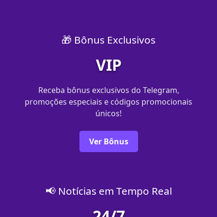
🎁 Bônus Exclusivos
VIP
Receba bônus exclusivos do Telegram,
promoções especiais e códigos promocionais
únicos!
Ver Bônus
📢 Notícias em Tempo Real
24/7