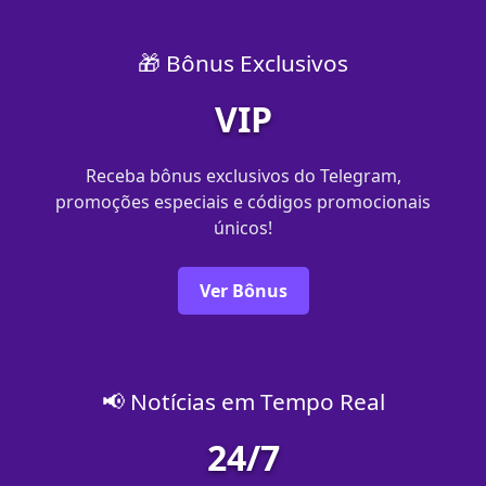
🎁 Bônus Exclusivos
VIP
Receba bônus exclusivos do Telegram,
promoções especiais e códigos promocionais
únicos!
Ver Bônus
📢 Notícias em Tempo Real
24/7