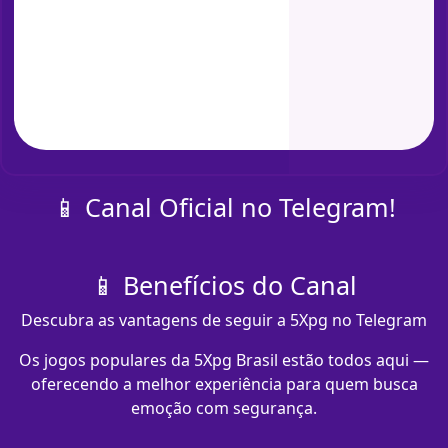
📱 Canal Oficial no Telegram!
📱 Benefícios do Canal
Descubra as vantagens de seguir a 5Xpg no Telegram
Os jogos populares da 5Xpg Brasil estão todos aqui —
oferecendo a melhor experiência para quem busca
emoção com segurança.