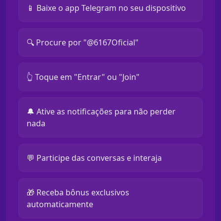
📱 Baixe o app Telegram no seu dispositivo
🔍 Procure por "@6167Oficial"
👆 Toque em "Entrar" ou "Join"
🔔 Ative as notificações para não perder
nada
💬 Participe das conversas e interaja
🎁 Receba bônus exclusivos
automaticamente