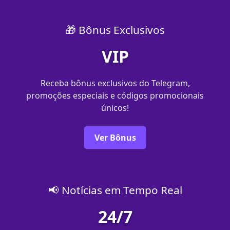
🎁 Bônus Exclusivos
VIP
Receba bônus exclusivos do Telegram,
promoções especiais e códigos promocionais
únicos!
Ver Bônus
📢 Notícias em Tempo Real
24/7