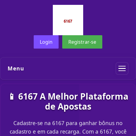
Login
Registrar-se
Menu
📱 6167 A Melhor Plataforma
de Apostas
Cadastre-se na 6167 para ganhar bônus no
cadastro e em cada recarga. Com a 6167, você