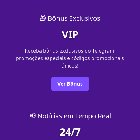
🎁 Bônus Exclusivos
VIP
Receba bônus exclusivos do Telegram,
promoções especiais e códigos promocionais
únicos!
Ver Bônus
📢 Notícias em Tempo Real
24/7