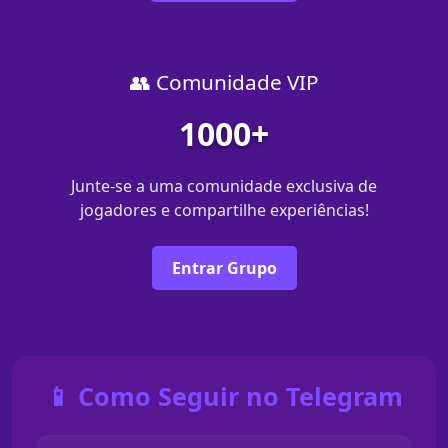
👥 Comunidade VIP
1000+
Junte-se a uma comunidade exclusiva de
jogadores e compartilhe experiências!
Entrar Grupo
📱 Como Seguir no Telegram