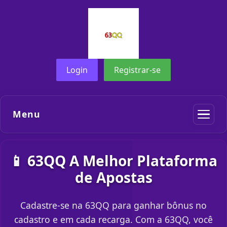
Login
Registrar-se
Menu
📱 63QQ A Melhor Plataforma
de Apostas
Cadastre-se na 63QQ para ganhar bônus no
cadastro e em cada recarga. Com a 63QQ, você